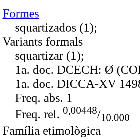
Formes
squartizados (1);
Variants formals
squartizar (1);
1a. doc. DCECH:
Ø (COR
1a. doc. DICCA-XV
149
Freq. abs.
1
0,00448
Freq. rel.
/
10.000
Família etimològica