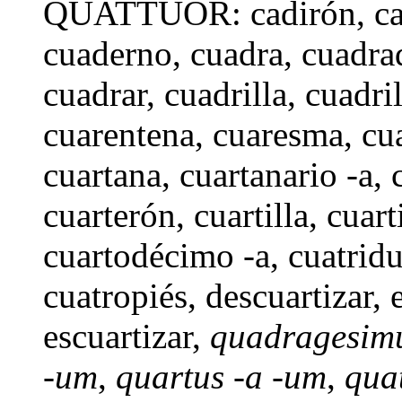
QUATTUOR:
cadirón
,
ca
cuaderno
,
cuadra
,
cuadra
cuadrar,
cuadrilla
,
cuadri
cuarentena
,
cuaresma
,
cu
cuartana
,
cuartanario -a
,
cuarterón
,
cuartilla
,
cuart
cuartodécimo -a,
cuatrid
cuatropiés
,
descuartizar
,
escuartizar
,
quadragesimu
-um
,
quartus -a -um
,
qua