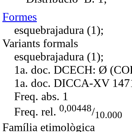
Formes
esquebrajadura (1);
Variants formals
esquebrajadura (1);
1a. doc. DCECH:
Ø (COR
1a. doc. DICCA-XV
147
Freq. abs.
1
0,00448
Freq. rel.
/
10.000
Família etimològica