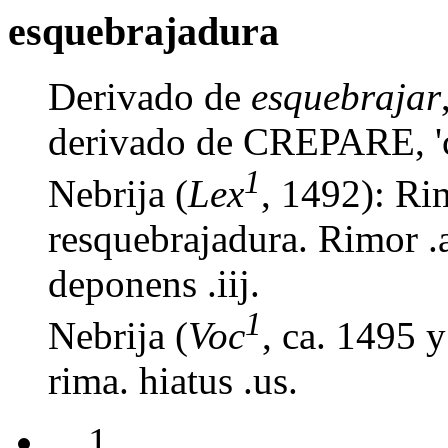
esquebrajadura
Derivado de
esquebrajar
derivado de CREPARE, 'cru
1
Nebrija (
Lex
, 1492): Ri
resquebrajadura. Rimor .a
deponens .iij.
1
Nebrija (
Voc
, ca. 1495 
rima. hiatus .us.
1