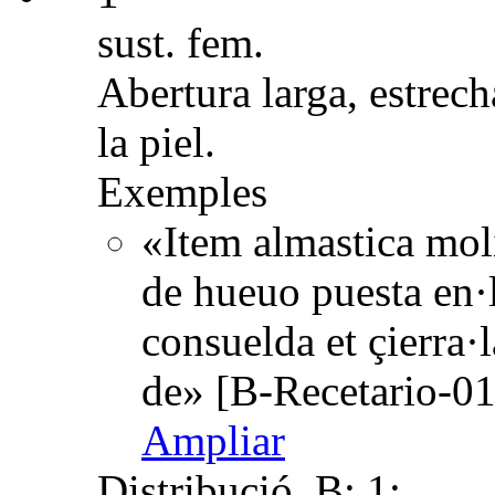
sust. fem.
Abertura larga, estrec
la piel.
Exemples
«Item almastica mol
de hueuo puesta en·l
consuelda et çierra·
de» [B-Recetario-01
Ampliar
Distribució
B: 1;