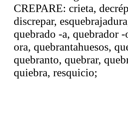
CREPARE: crieta,
decrép
discrepar
,
esquebrajadura
quebrado -a
,
quebrador -
ora
,
quebrantahuesos
,
qu
quebranto
,
quebrar
,
queb
quiebra
, resquicio;