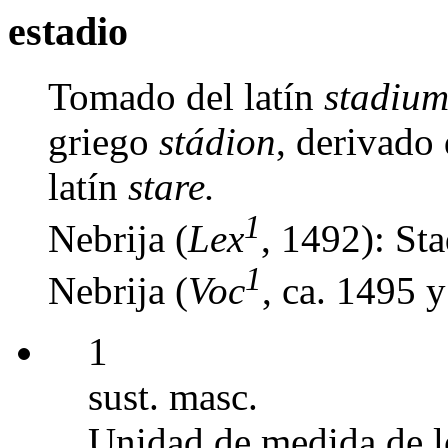
estadio
Tomado del latín
stadiu
griego
stádion
, derivado 
latín
stare.
1
Nebrija (
Lex
, 1492): Sta
1
Nebrija (
Voc
, ca. 1495 
1
sust. masc.
Unidad de medida de l