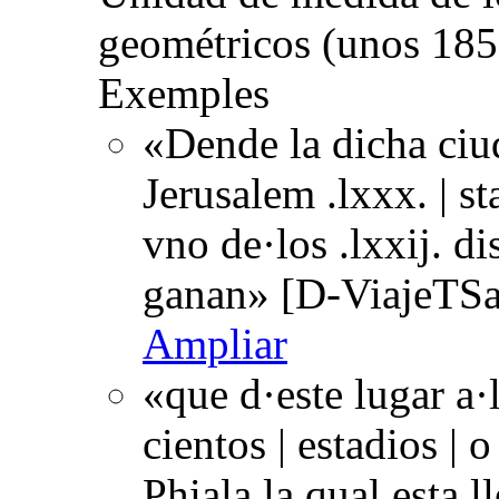
geométricos (unos 185
Exemples
«Dende la dicha ciud
Jerusalem .lxxx. | s
vno de·los .lxxij. di
ganan» [D-ViajeTSa
Ampliar
«que d·este lugar a·l
cientos | estadios |
Phiala la qual esta 