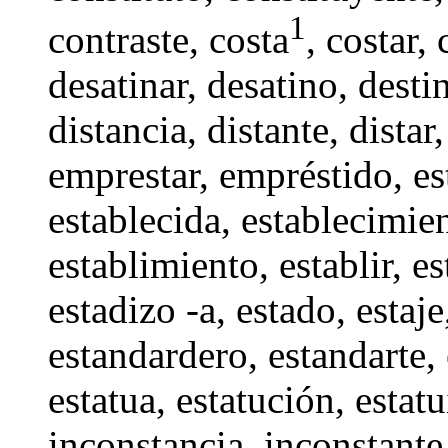
1
contraste
, costa
,
costar
,
desatinar
,
desatino
,
desti
distancia
, distante,
distar
emprestar
, empréstido,
es
establecida, establecimie
establimiento
,
establir
,
es
estadizo -a,
estado
, estaj
estandardero
,
estandarte
,
estatua
,
estatución
,
estatu
inconstancia
,
inconstante