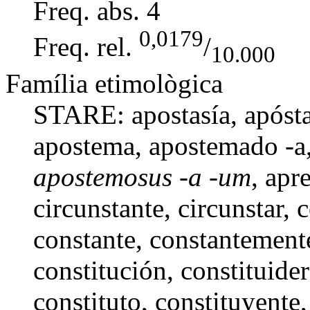
Freq. abs.
4
0,0179
Freq. rel.
/
10.000
Família etimològica
STARE:
apostasía
,
apóst
apostema
,
apostemado -a
apostemosus -a -um
, apr
circunstante
,
circunstar
,
c
constante
,
constantement
constitución
,
constituider
constituto
,
constituyente