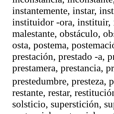
instantemente
,
instar
,
ins
instituidor -ora,
instituir
,
malestante
,
obstáculo
,
ob
osta
,
postema
,
postemaci
prestación
,
prestado -a
, p
prestamera
,
prestancia
,
pr
prestedumbre
,
presteza
, 
restante
,
restar
,
restitució
solsticio,
superstición
,
su