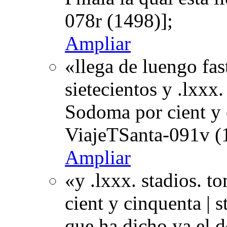
078r (1498)];
Ampliar
«llega de luengo fas
sietecientos y .lxxx.
Sodoma por cient y 
ViajeTSanta-091v (
Ampliar
«y .lxxx. stadios. 
cient y cinquenta | s
que ha dicho ya el 