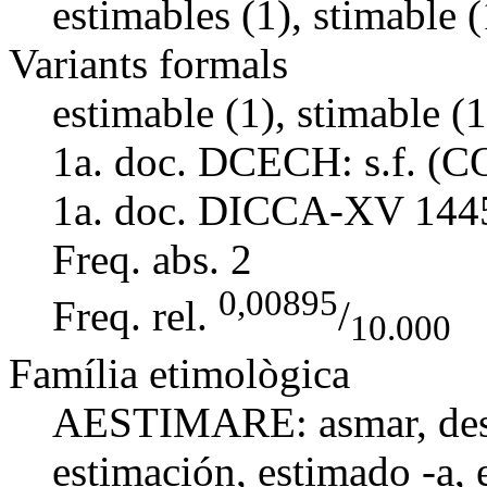
estimables (1), stimable (
Variants formals
estimable (1), stimable (1
1a. doc. DCECH:
s.f. (
1a. doc. DICCA-XV
144
Freq. abs.
2
0,00895
Freq. rel.
/
10.000
Família etimològica
AESTIMARE:
asmar
,
de
estimación
,
estimado -a
,