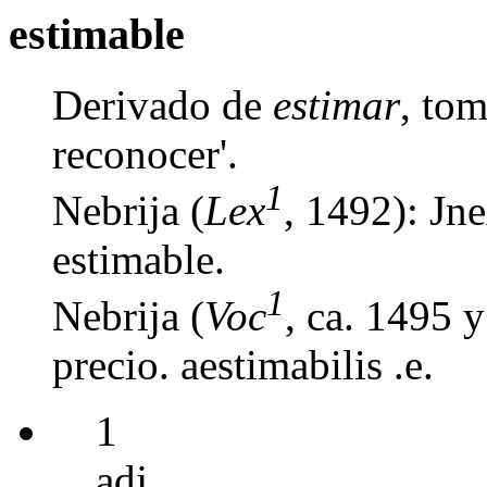
estimable
Derivado de
estimar
, tom
reconocer'.
1
Nebrija (
Lex
, 1492): Jne
estimable.
1
Nebrija (
Voc
, ca. 1495 
precio. aestimabilis .e.
1
adj.