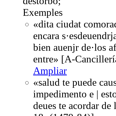
destorbo;
Exemples
«dita ciudat comora
encara s·esdeuendrja 
bien auenjr de·los a
entre» [A-Canciller
Ampliar
«salud te puede cau
impedimento e | estor
deues te acordar de 