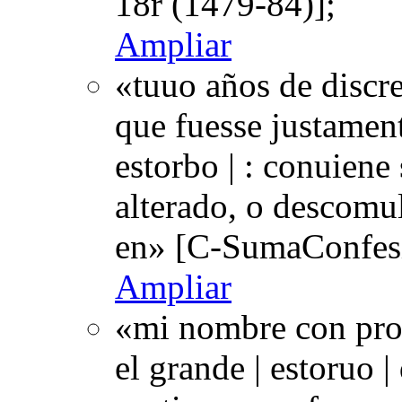
18r (1479-84)];
Ampliar
«tuuo años de discr
que fuesse justamen
estorbo | : conuiene
alterado, o descomu
en» [C-SumaConfesi
Ampliar
«mi nombre con prop
el grande | estoruo |