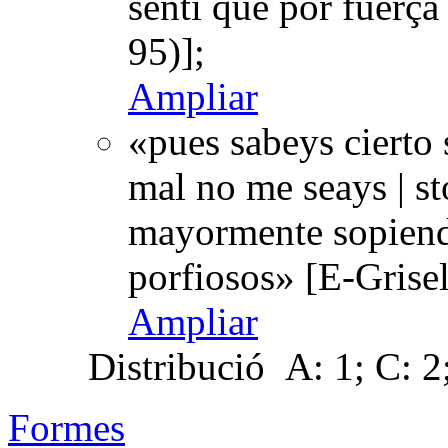
senti que por fuerç
95)];
Ampliar
«pues sabeys cierto 
mal no me seays | sto
mayormente sopiend
porfiosos» [E-Grise
Ampliar
Distribució
A: 1; C: 2;
Formes