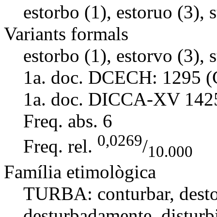
estorbo (1), estoruo (3), s
Variants formals
estorbo (1), estorvo (3), s
1a. doc. DCECH:
1295 (
1a. doc. DICCA-XV
142
Freq. abs.
6
0,0269
Freq. rel.
/
10.000
Família etimològica
TURBA:
conturbar
,
dest
desturbadamente
,
disturb