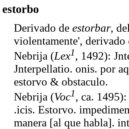
estorbo
Derivado de
estorbar
, d
violentamente', derivado
1
Nebrija (
Lex
, 1492): Jnt
Jnterpellatio. onis. por a
estorvo & obstaculo.
1
Nebrija (
Voc
, ca. 1495)
.icis. Estorvo. impedime
manera [al que habla]. in