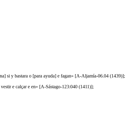
fana] si y bastara o [para ayuda] e fagan» [A-Aljamía-06.04 (1439)];
 vestir e calçar e en» [A-Sástago-123:040 (1411)];