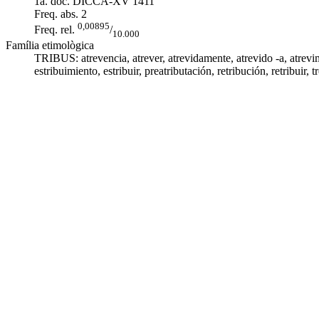
1a. doc. DICCA-XV
1411
Freq. abs.
2
0,00895
Freq. rel.
/
10.000
Família etimològica
TRIBUS:
atrevencia
,
atrever
,
atrevidamente
,
atrevido -a
,
atrevi
estribuimiento
,
estribuir
,
preatributación
,
retribución
,
retribuir
, t