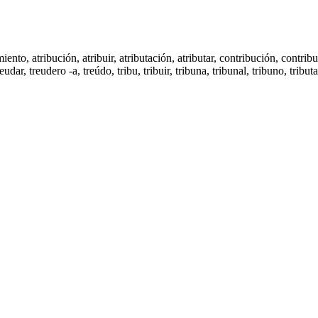
miento
,
atribución
,
atribuir
,
atributación
,
atributar
,
contribución
,
contribu
reudar,
treudero -a
,
treúdo
,
tribu
,
tribuir
,
tribuna
,
tribunal
,
tribuno
,
tribut