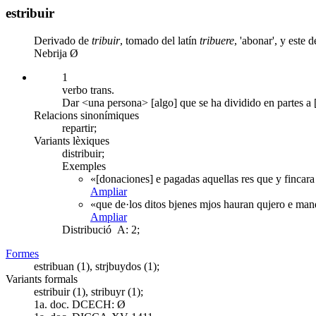
estribuir
Derivado de
tribuir
, tomado del latín
tribuere
, 'abonar', y este 
Nebrija Ø
1
verbo trans.
Dar <una persona> [algo] que se ha dividido en partes a [
Relacions sinonímiques
repartir;
Variants lèxiques
distribuir;
Exemples
«[donaciones] e pagadas aquellas res que y fincara 
Ampliar
«que de·los ditos bjenes mjos hauran qujero e mand
Ampliar
Distribució
A: 2;
Formes
estribuan (1), strjbuydos (1);
Variants formals
estribuir (1), stribuyr (1);
1a. doc. DCECH:
Ø