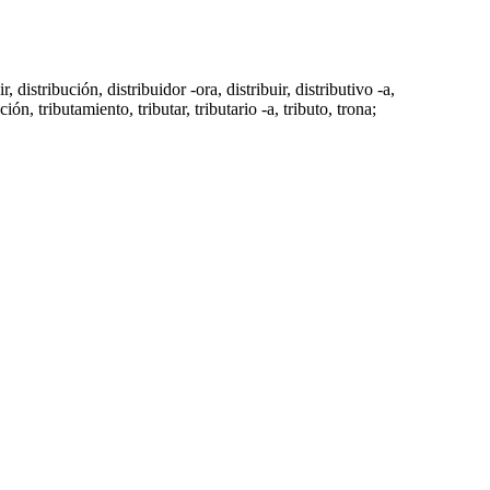
ir
,
distribución
,
distribuidor -ora
,
distribuir
,
distributivo -a
,
ación
,
tributamiento
,
tributar
,
tributario -a
,
tributo
,
trona
;