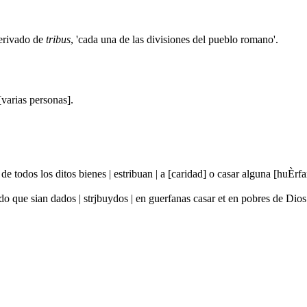
derivado de
tribus
, 'cada una de las divisiones del pueblo romano'.
varias personas].
de todos los ditos bienes | estribuan | a [caridad] o casar alguna [huÈr
o que sian dados | strjbuydos | en guerfanas casar et en pobres de Dios