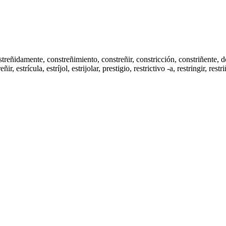
nstreñidamente,
constreñimiento
,
constreñir
,
constricción
,
constriñente
, 
reñir
,
estrícula
,
estríjol
,
estrijolar
,
prestigio
,
restrictivo -a
,
restringir
,
restr