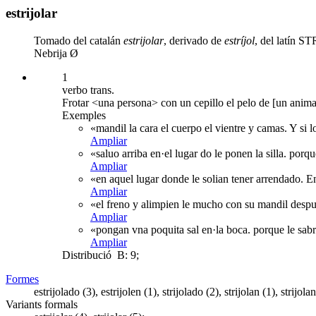
estrijolar
Tomado del catalán
estrijolar
, derivado de
estríjol
, del latín S
Nebrija Ø
1
verbo trans.
Frotar <una persona> con un cepillo el pelo de [un anima
Exemples
«mandil la cara el cuerpo el vientre y camas. Y si 
Ampliar
«saluo arriba en·el lugar do le ponen la silla. por
Ampliar
«en aquel lugar donde le solian tener arrendado. En
Ampliar
«el freno y alimpien le mucho con su mandil despue
Ampliar
«pongan vna poquita sal en·la boca. porque le sabro
Ampliar
Distribució
B: 9;
Formes
estrijolado (3), estrijolen (1), strijolado (2), strijolan (1), strijolan
Variants formals