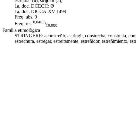
estrijolar (4), strijolar (5);
1a. doc. DCECH:
Ø
1a. doc. DICCA-XV
1499
Freq. abs.
9
0,0403
Freq. rel.
/
10.000
Família etimològica
STRINGERE:
aconstreñir
,
astringir
, constrecha,
constreita
, co
estrechura
,
estregar
,
estreitamente
,
estreñidor
,
estreñimiento
,
est