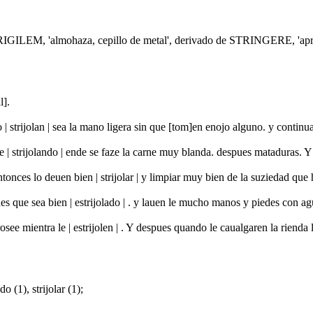
TRIGILEM, 'almohaza, cepillo de metal', derivado de STRINGERE, 'apret
l].
lo | strijolan | sea la mano ligera sin que [tom]en enojo alguno. y conti
que | strijolando | ende se faze la carne muy blanda. despues mataduras.
tonces lo deuen bien | strijolar | y limpiar muy bien de la suziedad que
s que sea bien | estrijolado | . y lauen le mucho manos y piedes con ag
see mientra le | estrijolen | . Y despues quando le caualgaren la riend
do (1), strijolar (1);