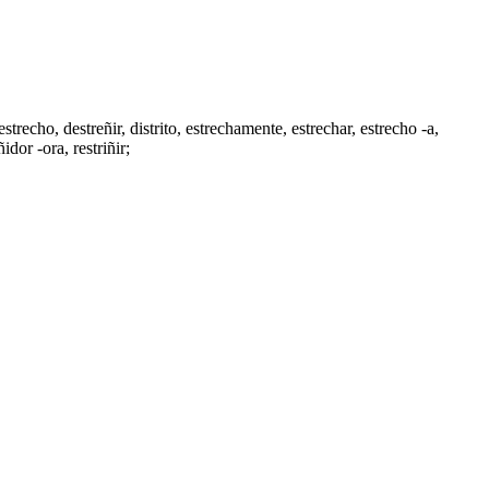
destrecho,
destreñir
,
distrito
,
estrechamente
, estrechar,
estrecho -a
,
iñidor -ora
,
restriñir
;