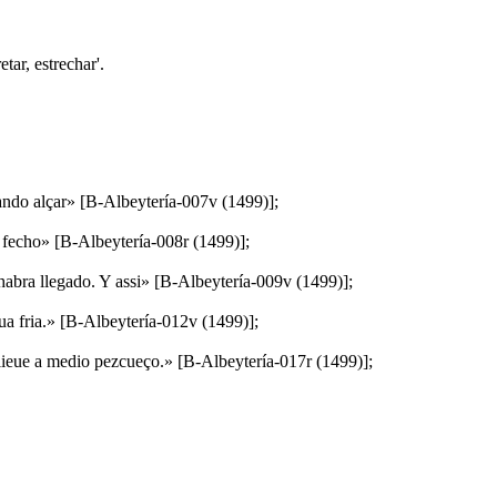
ar, estrechar'.
nuando alçar» [B-Albeytería-007v (1499)];
 Y fecho» [B-Albeytería-008r (1499)];
 habra llegado. Y assi» [B-Albeytería-009v (1499)];
ua fria.» [B-Albeytería-012v (1499)];
a lieue a medio pezcueço.» [B-Albeytería-017r (1499)];