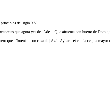
 principios del siglo XV.
menoretas que agora yes de | Ade | . Que afruenta con huerto de Domin
ro que affruentan con casa de | Azde Aybari | et con la cequia mayor d