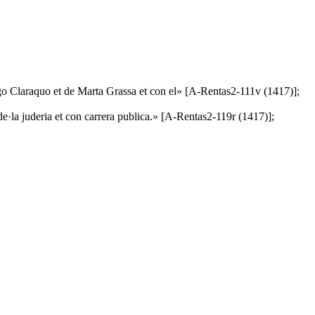
go Claraquo et de Marta Grassa et con el» [A-Rentas2-111v (1417)];
e·la juderia et con carrera publica.» [A-Rentas2-119r (1417)];