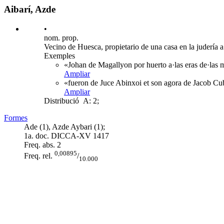
Aibarí, Azde
•
nom. prop.
Vecino de Huesca, propietario de una casa en la judería a
Exemples
«Johan de Magallyon por huerto a·las eras de·las 
Ampliar
«fueron de Juce Abinxoi et son agora de Jacob Cube
Ampliar
Distribució
A: 2;
Formes
Ade (1), Azde Aybari (1);
1a. doc. DICCA-XV
1417
Freq. abs.
2
0,00895
Freq. rel.
/
10.000