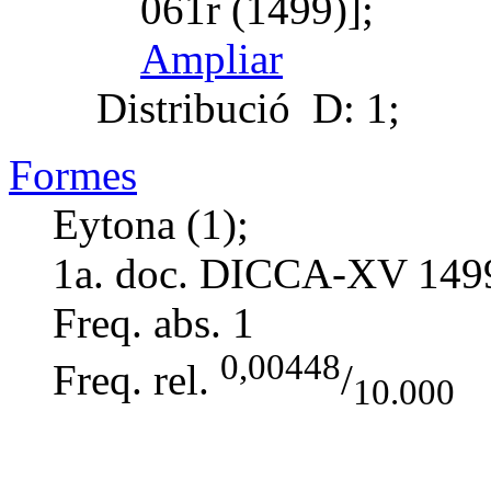
061r (1499)];
Ampliar
Distribució
D: 1;
Formes
Eytona (1);
1a. doc. DICCA-XV
149
Freq. abs.
1
0,00448
Freq. rel.
/
10.000