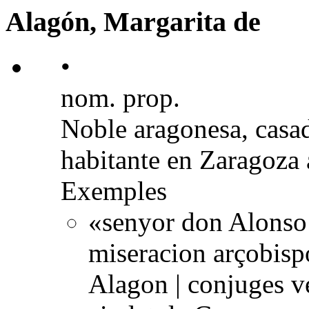
Alagón, Margarita de
•
nom. prop.
Noble aragonesa, casa
habitante en Zaragoza 
Exemples
«senyor don Alonso 
miseracion arçobisp
Alagon | conjuges ve