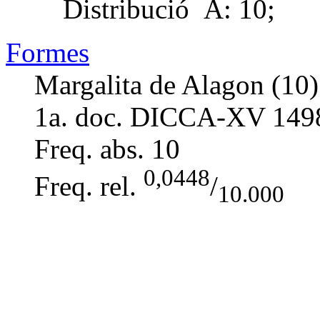
Distribució
A: 10;
Formes
Margalita de Alagon (10)
1a. doc. DICCA-XV
149
Freq. abs.
10
0,0448
Freq. rel.
/
10.000