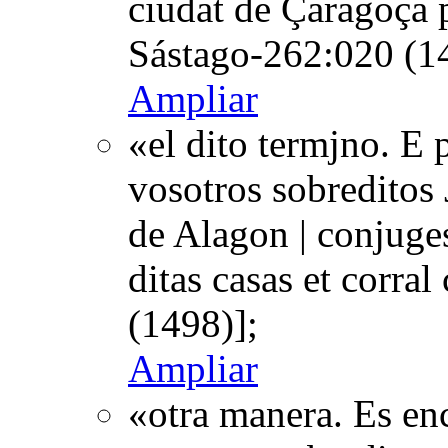
ciudat de Çaragoça p
Sástago-262:020 (1
Ampliar
«el dito termjno. E
vosotros sobreditos 
de Alagon | conjuges
ditas casas et corr
(1498)];
Ampliar
«otra manera. Es en