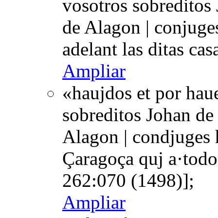
vosotros sobreditos 
de Alagon | conjuges
adelant las ditas ca
Ampliar
«haujdos et por haue
sobreditos Johan de 
Alagon | condjuges h
Çaragoça quj a·todo
262:070 (1498)];
Ampliar