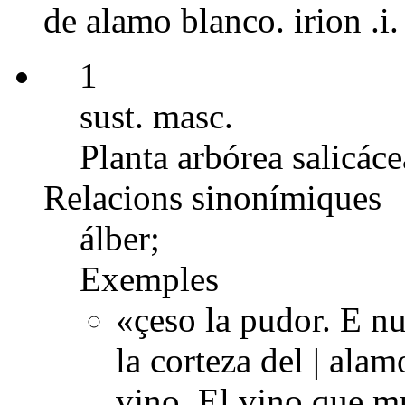
de alamo blanco. irion .i.
1
sust. masc.
Planta arbórea salicáce
Relacions sinonímiques
álber;
Exemples
«çeso la pudor. E n
la corteza del | alam
vjno. El vjno que m