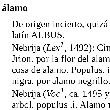
álamo
De origen incierto, quizá
latín ALBUS.
1
Nebrija (
Lex
, 1492): Cin
Jrion. por la flor del al
cosa de alamo. Populus. i
nigra. por alamo negrillo
1
Nebrija (
Voc
, ca. 1495 
arbol. populus .i. Alamo 