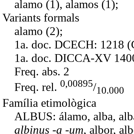
alamo (1), alamos (1);
Variants formals
alamo (2);
1a. doc. DCECH:
1218 (
1a. doc. DICCA-XV
140
Freq. abs.
2
0,00895
Freq. rel.
/
10.000
Família etimològica
ALBUS:
álamo
,
alba
,
alb
albinus -a -um
,
albor
,
alb