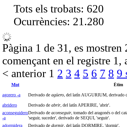
Tots els trobats:
620
Ocurrències:
21.280
Pàgina 1 de 31, es mostren 2
començant en el registre 1, 
< anterior
1
2
3
4
5
6
7
8
9
Mot
Ètim
agorero -a
Derivado de
agüero
, del latín AUGURIUM, derivado 
abridero
Derivado de
abrir
, del latín APERIRE, 'abrir'.
aconseguidero
Derivado de
aconseguir
, tomado del aragonés o del ca
-a
'seguir, suceder', derivado de SEQUI, 'seguir'.
adormidera
Derivado de
dormir
, del latín DORMIRE, 'dormir'.