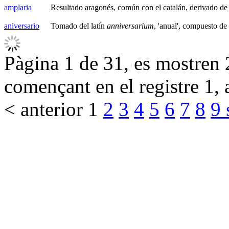
amplaria
Resultado aragonés, común con el catalán, derivado d
aniversario
Tomado del latín
anniversarium
, 'anual', compuesto de
Pàgina 1 de 31, es mostren 2
començant en el registre 1, 
< anterior
1
2
3
4
5
6
7
8
9