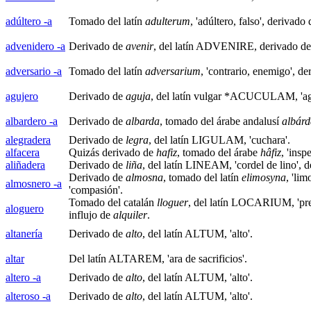
adúltero -a
Tomado del latín
adulterum
, 'adúltero, falso', derivado
advenidero -a
Derivado de
avenir
, del latín ADVENIRE, derivado de 
adversario -a
Tomado del latín
adversarium
, 'contrario, enemigo', d
agujero
Derivado de
aguja
, del latín vulgar *ACUCULAM, 'ag
albardero -a
Derivado de
albarda
, tomado del árabe andalusí
albár
alegradera
Derivado de
legra
, del latín LIGULAM, 'cuchara'.
alfacera
Quizás derivado de
hafiz
, tomado del árabe
hâfiz
, 'insp
aliñadera
Derivado de
liña
, del latín LINEAM, 'cordel de lino', 
Derivado de
almosna
, tomado del latín
elimosyna
, 'lim
almosnero -a
'compasión'.
Tomado del catalán
lloguer
, del latín LOCARIUM, 'prec
aloguero
influjo de
alquiler
.
altanería
Derivado de
alto
, del latín ALTUM, 'alto'.
altar
Del latín ALTAREM, 'ara de sacrificios'.
altero -a
Derivado de
alto
, del latín ALTUM, 'alto'.
alteroso -a
Derivado de
alto
, del latín ALTUM, 'alto'.