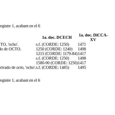
egistre 1, acabant en el 6
1a. doc. DiCCA-
1a. doc. DCECH
XV
TO, 'ocho'.
s.f. (CORDE: 1250)
1471
ado de OCTO.
1250 (CORDE: 1240)
1498
1215 (CORDE: 1179-84)
1417
s.f. (CORDE: 1250)
1498
1580-90 (CORDE: 1250)
1417
derivado de
octo
, 'ocho'.
s.f. (CORDE: 1485)
1495
egistre 1, acabant en el 6