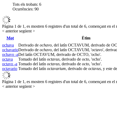
Tots els trobats:
6
Ocurrències:
90
Pàgina 1 de 1, es mostren 6 registres d'un total de 6, començant en el r
< anterior
següent >
Mot
Ètim
ochava
Derivado de
ochavo
, del latín OCTAVUM, derivado de OC
ochavario
Derivado de
ochavo
, del latín OCTAVUM, 'octavo', deriv
ochavo -a
Del latín OCTAVUM, derivado de OCTO, 'ocho'.
octava
Tomado del latín
octavus
, derivado de
octo
, 'ocho'.
octavo -a
Tomado del latín
octavus
, derivado de
octo
, 'ocho'.
octavario
Tomado del latín
octavarium
, derivado de
octavus
, y este 
Pàgina 1 de 1, es mostren 6 registres d'un total de 6, començant en el r
< anterior
següent >