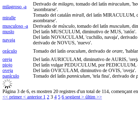
Derivado de
milagro
, tomado del latín
miraculum
, 'h
milagroso -a
'asombrarse'.
Tomado del catalán
mirall
, del latín MIRACULUM, d
miralle
asombrarse'.
musculoso -a
Derivado de
músculo
, tomado del latín
musculum
, di
muslo
Del latín MUSCULUM, diminutivo de MUS, 'ratón'.
Del latín NOVACULAM, 'cuchillo, navaja', derivado 
navaja
derivado de NOVUS, 'nuevo'.
oráculo
Tomado del latín
oraculum
, derivado de
orare
, 'hablar
oreja
Del latín AURICULAM, diminutivo de AURIS, 'oreja
piojo
Del latín vulgar PEDUCULUM, por PEDICULUM, dim
oveja
Del latín OVICULAM, diminutivo de OVIS, 'oveja'.
panículo
Tomado del latín
panniculum
, 'tela fina', derivado de
Pàgina 3 de 6, es mostren 20 registres d'un total de 114, començant en 
<< primer
< anterior
1
2
3
4
5
6
següent >
últim >>