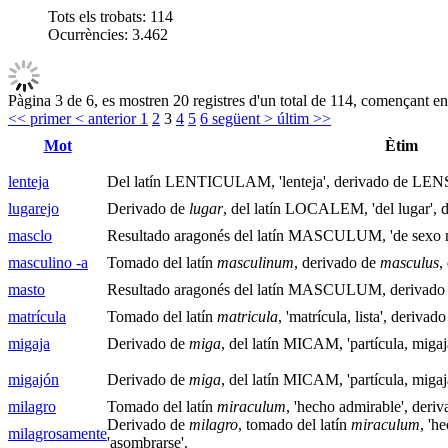
Tots els trobats:
114
Ocurrències:
3.462
Pàgina 3 de 6, es mostren 20 registres d'un total de 114, començant en 
<< primer
< anterior
1
2
3
4
5
6
següent >
últim >>
Mot
Ètim
lenteja
Del latín LENTICULAM, 'lenteja', derivado de LENS, 
lugarejo
Derivado de
lugar
, del latín LOCALEM, 'del lugar',
masclo
Resultado aragonés del latín MASCULUM, 'de sexo 
masculino -a
Tomado del latín
masculinum
, derivado de
masculus
,
masto
Resultado aragonés del latín MASCULUM, derivado
matrícula
Tomado del latín
matricula
, 'matrícula, lista', derivad
migaja
Derivado de
miga
, del latín MICAM, 'partícula, migaj
migajón
Derivado de
miga
, del latín MICAM, 'partícula, migaj
milagro
Tomado del latín
miraculum
, 'hecho admirable', deri
Derivado de
milagro
, tomado del latín
miraculum
, 'h
milagrosamente
'asombrarse'.