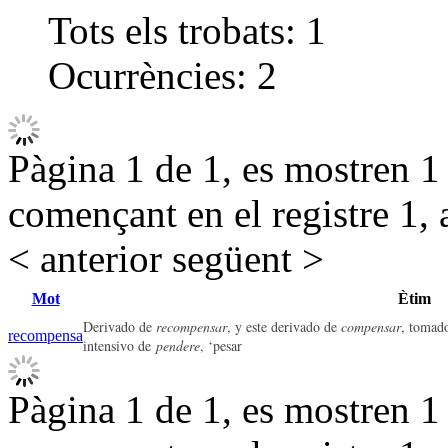
Tots els trobats:
1
Ocurrències:
2
Pàgina 1 de 1, es mostren 1 r
començant en el registre 1, 
< anterior
següent >
Mot
Ètim
Derivado de
rec
ompensar
, y este derivado de
compensar
, tomado
recompensa
intensivo de
pendere
, ‘pesar
Pàgina 1 de 1, es mostren 1 r