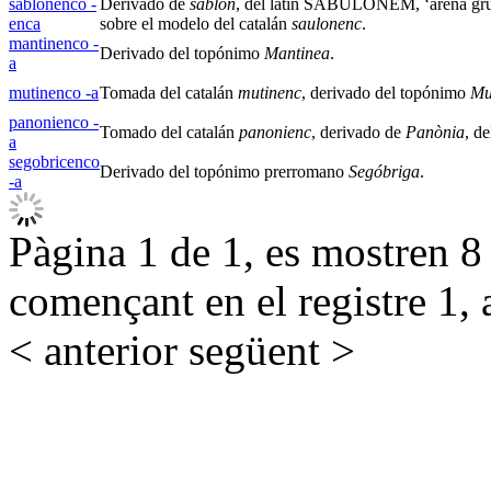
sablonenco -
Derivado de
sablón
, del latín SABULONEM, ‘arena gr
enca
sobre el modelo del catalán
saulonenc
.
mantinenco -
Derivado del topónimo
Mantinea
.
a
mutinenco -a
Tomada del catalán
mutinenc
, derivado del topónimo
Mu
panonienco -
Tomado del catalán
panonienc
, derivado de
Panònia
, de
a
segobricenco
Derivado del topónimo prerromano
Segóbriga
.
-a
Pàgina 1 de 1, es mostren 8 r
començant en el registre 1, 
< anterior
següent >