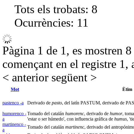
Tots els trobats:
8
Ocurrències:
11
Pàgina 1 de 1, es mostren 8 r
començant en el registre 1, 
< anterior
següent >
Mot
Ètim
pastenco -a
Derivado de
pasto
, del latín PASTUM, derivado de PAS
humorenco -
Tomado del catalán
humorenc
, derivado de
humor
, toma
a
'estar o ser húmedo', con influencia gráfica de
humus
, 'ti
martinenco -
Tomado del catalán
martinenc
, derivado del antropónim
a