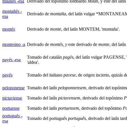
milanés -esa
Derivado del topónimo lombardo
Milan
, y este del latín
montañés -
Derivado de
montaña
, del latín vulgar *MONTANEAM,
esa
montés
Derivado de
monte
, del latín MONTEM, 'montaña'.
montesino -a
Derivado de
montés, y
este derivado de
monte
, del lat
Tomado del catalán
pagès
, del latín vulgar PAGENSE, 
payés
-esa
'aldea'.
pavés
Tomado del italiano
pavese
, de origen incierto, quizás
peloponense
Tomado del latín
peloponnensem
, derivado del topóni
pictaviense
Tomado del latín
pictavensem
, derivado del topónimo
P
portuense
Tomado del latín
portuensem
, derivado del topónimo
Po
portugués -
Tomado del portugués
português
, derivado del latín tar
esa