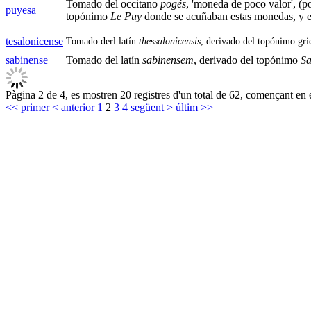
Tomado del occitano
pogés
, 'moneda de poco valor', (p
puyesa
topónimo
Le Puy
donde se acuñaban estas monedas, y 
tesalonicense
Tomado derl latín
thessalonicensis
, derivado del topónimo gr
sabinense
Tomado del latín
sabinensem
, derivado del topónimo
Sa
Pàgina 2 de 4, es mostren 20 registres d'un total de 62, començant en e
<< primer
< anterior
1
2
3
4
següent >
últim >>