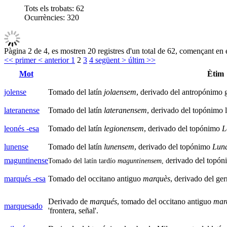
Tots els trobats:
62
Ocurrències:
320
Pàgina 2 de 4, es mostren 20 registres d'un total de 62, començant en e
<< primer
< anterior
1
2
3
4
següent >
últim >>
Mot
Ètim
jolense
Tomado del latín
jolaensem
, derivado del antropónimo 
lateranense
Tomado del latín
lateranensem
, derivado del topónimo 
leonés -esa
Tomado del latín
legionensem
, derivado del topónimo
L
lunense
Tomado del latín
lunensem
, derivado del topónimo
Lun
maguntinense
erivado del topó
Tomado del latín tardío
maguntinensem
, d
marqués
-esa
Tomado del occitano antiguo
marquès
, derivado del ge
Derivado de
marqués
, tomado del occitano antiguo
mar
marquesado
'frontera, señal'.