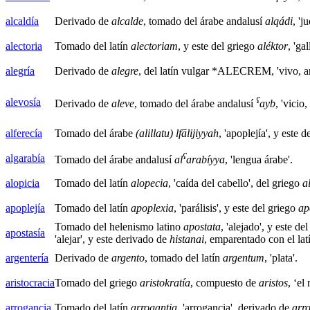
alcaldía
Derivado de
alcalde
, tomado del árabe andalusí
alqádi
, 'j
alectoria
Tomado del latín
alectoriam
, y este del griego
aléktor
, 'gal
alegría
Derivado de
alegre
, del latín vulgar *ALECREM, 'vivo, a
ʕ
alevosía
Derivado de
aleve
, tomado del árabe andalusí
ayb
, 'vicio,
alferecía
Tomado del árabe
(alillatu) lfālijiyyah
, 'apoplejía', y este 
ʕ
algarabía
Tomado del árabe andalusí
al
arabíyya
, 'lengua árabe'.
alopicia
Tomado del latín
alopecia
, 'caída del cabello', del griego
a
apoplejía
Tomado del latín
apoplexia
, 'parálisis', y este del griego
ap
Tomado del helenismo latino
apostata
, 'alejado', y este de
apostasía
'alejar', y este derivado de
histanai
, emparentado con el la
argentería
Derivado de
argento
, tomado del latín
argentum
, 'plata'.
aristocracia
Tomado del griego
aristokratía
, compuesto de
aristos
, ‘el
arrogancia
Tomado del latín
arrogantia
, 'arrogancia', derivado de
arr