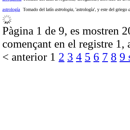
astrología
Tomado del latín
astrologia
, 'astrología', y este del griego
Pàgina 1 de 9, es mostren 20
començant en el registre 1, 
< anterior
1
2
3
4
5
6
7
8
9