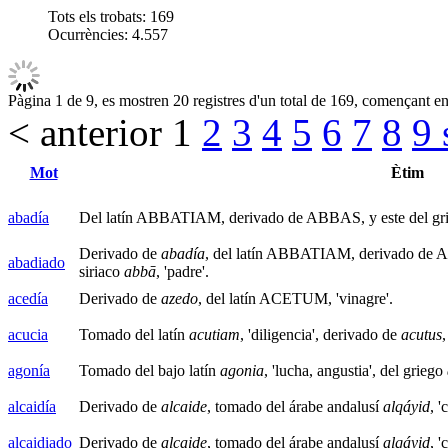
Tots els trobats:
169
Ocurrències:
4.557
Pàgina 1 de 9, es mostren 20 registres d'un total de 169, començant en 
< anterior
1
2
3
4
5
6
7
8
9
Mot
Ètim
abadía
Del latín ABBATIAM, derivado de ABBAS, y este del gr
Derivado de
abadía
, del latín ABBATIAM, derivado de A
abadiado
siriaco
abbā
, 'padre'.
acedía
Derivado de
azedo
, del latín ACETUM, 'vinagre'.
acucia
Tomado del latín
acutiam
, 'diligencia', derivado de
acutus
agonía
Tomado del bajo latín
agonia
, 'lucha, angustia', del griego
alcaidía
Derivado de
alcaide
, tomado del árabe andalusí
alqáyid
, 
alcaidiado
Derivado de
alcaide
, tomado del árabe andalusí
alqáyid
, 