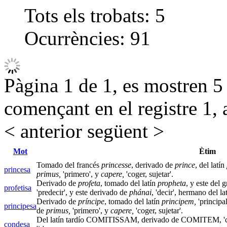
Tots els trobats:
5
Ocurrències:
91
Pàgina 1 de 1, es mostren 5 r
començant en el registre 1, 
< anterior
següent >
Mot
Ètim
Tomado del francés
princesse
, derivado de
prince
, del latín
princesa
primus,
'primero', y
capere,
'coger, sujetar'.
Derivado de
profeta
, tomado del latín
propheta
, y este del 
profetisa
'predecir', y este derivado de
phánai
, 'decir', hermano del la
Derivado de
príncipe
, tomado del latín
principem,
'principa
principesa
de
primus,
'primero', y
capere,
'coger, sujetar'.
Del latín tardío COMITISSAM, derivado de COMITEM, 'com
condesa