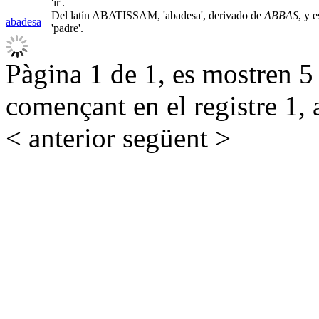
'ir'.
Del latín ABATISSAM, 'abadesa', derivado de
ABBAS
, y 
abadesa
'padre'.
Pàgina 1 de 1, es mostren 5 r
començant en el registre 1, 
< anterior
següent >