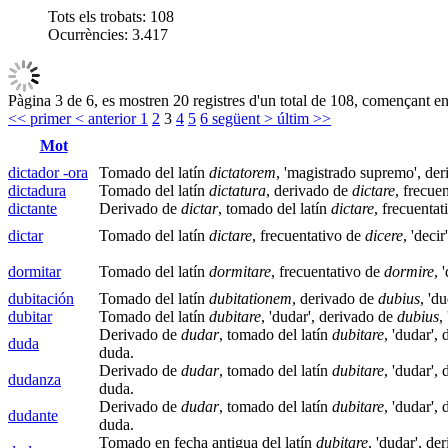
Tots els trobats:
108
Ocurrències:
3.417
Pàgina 3 de 6, es mostren 20 registres d'un total de 108, començant en 
<< primer
< anterior
1
2
3
4
5
6
següent >
últim >>
Mot
dictador -ora
Tomado del latín
dictatorem
, 'magistrado supremo', de
dictadura
Tomado del latín
dictatura
, derivado de
dictare
, frecue
dictante
Derivado de
dictar
, tomado del latín
dictare
, frecuenta
dictar
Tomado del latín
dictare
, frecuentativo de
dicere
, 'decir'
dormitar
Tomado del latín
dormitare
, frecuentativo de
dormire
, 
dubitación
Tomado del latín
dubitationem
, derivado de
dubius
, 'd
dubitar
Tomado del latín
dubitare
, 'dudar', derivado de
dubius
,
Derivado de
dudar
, tomado del latín
dubitare
, 'dudar',
duda
duda.
Derivado de
dudar
, tomado del latín
dubitare
, 'dudar',
dudanza
duda.
Derivado de
dudar
, tomado del latín
dubitare
, 'dudar',
dudante
duda.
Tomado en fecha antigua del latín
dubitare
, 'dudar', d