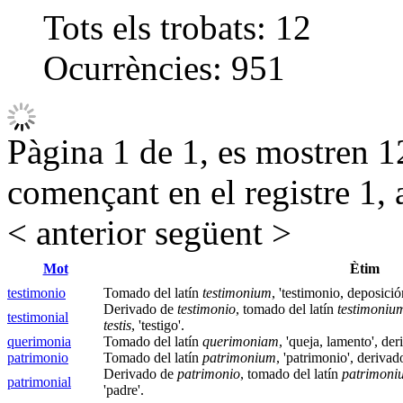
Tots els trobats:
12
Ocurrències:
951
Pàgina 1 de 1, es mostren 12
començant en el registre 1, 
< anterior
següent >
Mot
Ètim
testimonio
Tomado del latín
testimonium
, 'testimonio, deposici
Derivado de
testimonio
, tomado del latín
testimoniu
testimonial
testis
, 'testigo'.
querimonia
Tomado del latín
querimoniam
, 'queja, lamento', de
patrimonio
Tomado del latín
patrimonium
, 'patrimonio', deriva
Derivado de
patrimonio
, tomado del latín
patrimoni
patrimonial
'padre'.