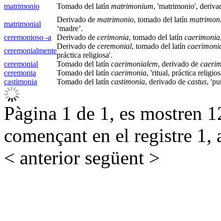
matrimonio
Tomado del latín
matrimonium
, 'matrimonio', deriv
Derivado de
matrimonio
, tomado del latín
matrimon
matrimonial
‘madre’.
ceremonioso -a
Derivado de
cerimonia
, tomado del latín
caerimonia
Derivado de
ceremonial
, tomado del latín
caerimoni
ceremonialmente
práctica religiosa'.
ceremonial
Tomado del latín
caerimonialem
, derivado de
caeri
ceremonia
Tomado del latín
caerimonia
, 'ritual, práctica religios
castimonia
Tomado del latín
castimonia
, derivado de
castus
, 'pu
Pàgina 1 de 1, es mostren 12
començant en el registre 1, 
< anterior
següent >