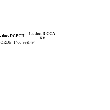
1a. doc. DiCCA-
a. doc. DCECH
XV
CORDE: 1400-99)
1494