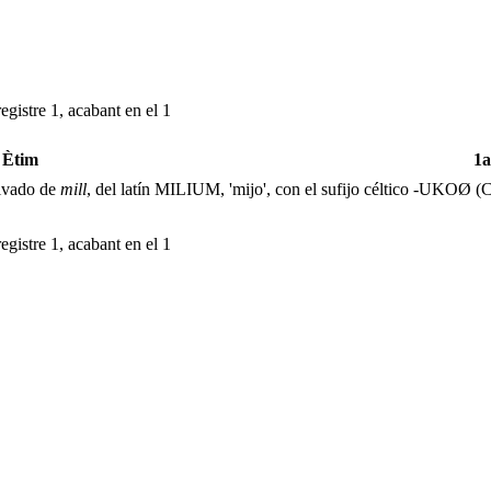
egistre 1, acabant en el 1
Ètim
1
rivado de
mill
, del latín MILIUM, 'mijo', con el sufijo céltico -UKO
Ø (
egistre 1, acabant en el 1