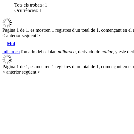
Tots els trobats:
1
Ocurrències:
1
Pàgina 1 de 1, es mostren 1 registres d'un total de 1, començant en el r
< anterior
següent >
Mot
millaroca
Tomado del catalán
millaroca
, derivado de
millar
, y este de
Pàgina 1 de 1, es mostren 1 registres d'un total de 1, començant en el r
< anterior
següent >