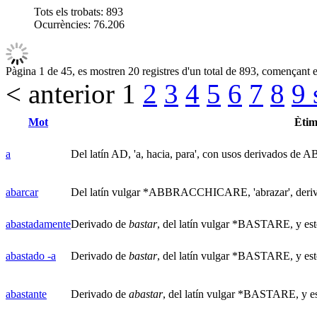
Tots els trobats:
893
Ocurrències:
76.206
Pàgina 1 de 45, es mostren 20 registres d'un total de 893, començant en
< anterior
1
2
3
4
5
6
7
8
9
Mot
Èti
a
Del latín AD, 'a, hacia, para', con usos derivados de AB,
abarcar
Del latín vulgar *ABBRACCHICARE, 'abrazar', der
abastadamente
Derivado de
bastar
, del latín vulgar *BASTARE, y est
abastado -a
Derivado de
bastar
, del latín vulgar *BASTARE, y est
abastante
Derivado de
abastar
, del latín vulgar *BASTARE, y es