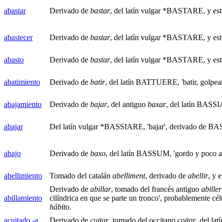
abastar
Derivado de
bastar
, del latín vulgar *BASTARE, y est
abastecer
Derivado de
bastar
, del latín vulgar *BASTARE, y est
abasto
Derivado de
bastar
, del latín vulgar *BASTARE, y est
abatimiento
Derivado de
batir
, del latín BATTUERE, 'batir, golpear
abajamiento
Derivado de
bajar
, del antiguo
baxar
, del latín BASS
abajar
Del latín vulgar *BASSIARE, 'bajar', derivado de BAS
abajo
Derivado de
baxo
, del latín BASSUM, 'gordo y poco al
abellimiento
Tomado del catalán
abelliment
, derivado de
abellir
, y 
Derivado de
abillar
, tomado del francés antiguo
abiller
abillamiento
cilíndrica en que se parte un tronco', probablemente cél
hábito
.
acuitado -a
Derivado de
cuitar
, tomado del occitano
coitar
, del la