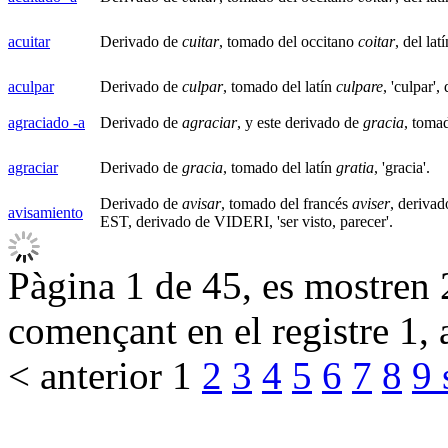
acuitar
Derivado de
cuitar
, tomado del occitano
coitar
, del la
aculpar
Derivado de
culpar
, tomado del latín
culpare
, 'culpar'
agraciado -a
Derivado de
agraciar
, y este derivado de
gracia
, tomad
agraciar
Derivado de
gracia
, tomado del latín
gratia
, 'gracia'.
Derivado de
avisar
, tomado del francés
aviser
, deriva
avisamiento
EST, derivado de VIDERI, 'ser visto, parecer'.
Pàgina 1 de 45, es mostren 2
començant en el registre 1, 
< anterior
1
2
3
4
5
6
7
8
9