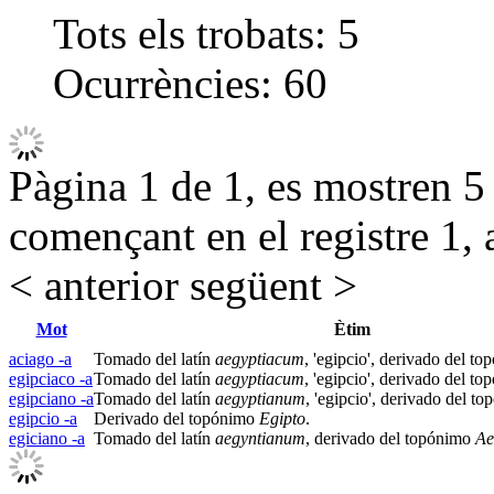
Tots els trobats:
5
Ocurrències:
60
Pàgina 1 de 1, es mostren 5 r
començant en el registre 1, 
< anterior
següent >
Mot
Ètim
aciago -a
Tomado del latín
aegyptiacum
, 'egipcio', derivado del t
egipciaco -a
Tomado del latín
aegyptiacum
, 'egipcio', derivado del t
egipciano -a
Tomado del latín
aegyptianum
, 'egipcio', derivado del t
egipcio -a
Derivado del topónimo
Egipto
.
egiciano -a
Tomado del latín
aegyntianum
, derivado del topónimo
Ae