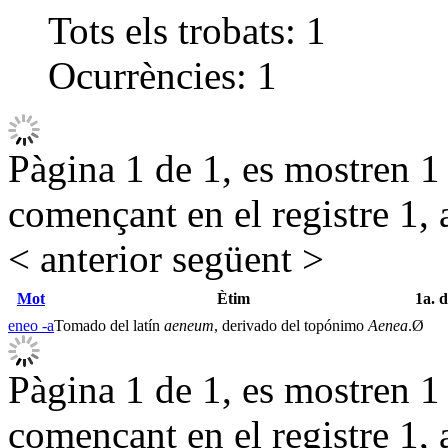
Tots els trobats:
1
Ocurrències:
1
Pàgina 1 de 1, es mostren 1 r
començant en el registre 1, 
< anterior
següent >
Mot
Ètim
1a. 
eneo -a
Tomado del latín
aeneum
, derivado del topónimo
Aenea
.
Ø
Pàgina 1 de 1, es mostren 1 r
començant en el registre 1, 