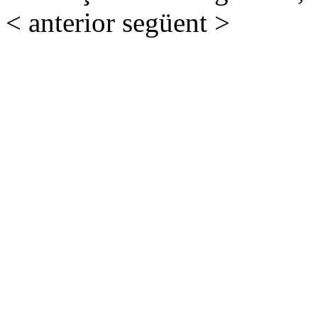
< anterior
següent >