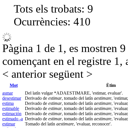
Tots els trobats:
9
Ocurrències:
410
Pàgina 1 de 1, es mostren 9 r
començant en el registre 1, 
< anterior
següent >
Mot
Ètim
asmar
Del latín vulgar *ADAESTIMARE, 'estimar, evaluar'.
desestimar
Derivado de
estimar
, tomado del latín
aestimare
, 'estimar
estima
Derivado de
estimar
, tomado del latín
aestimare
, 'evaluar
estimable
Derivado de
estimar
, tomado del latín
aestimare
, 'evaluar
estimación
Derivado de
estimar
, tomado del latín
aestimare
, 'evaluar
estimado -a
Derivado de
estimar
, tomado del latín
aestimare
, 'evaluar
estimar
Tomado del latín
aestimare
, 'evaluar, reconocer'.