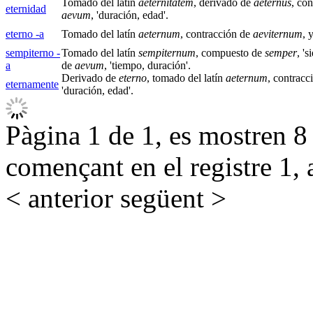
Tomado del latín
aeternitatem
, derivado de
aeternus
, co
eternidad
aevum
, 'duración, edad'.
eterno -a
Tomado del latín
aeternum
, contracción de
aeviternum
, 
sempiterno -
Tomado del latín
sempiternum
, compuesto de
semper
, '
a
de
aevum
, 'tiempo, duración'.
Derivado de
eterno
, tomado del latín
aeternum
, contracc
eternamente
'duración, edad'.
Pàgina 1 de 1, es mostren 8 r
començant en el registre 1, 
< anterior
següent >