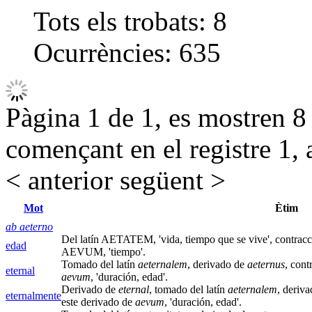
Tots els trobats:
8
Ocurrències:
635
Pàgina 1 de 1, es mostren 8 r
començant en el registre 1, 
< anterior
següent >
Mot
Ètim
ab aeterno
Del latín AETATEM, 'vida, tiempo que se vive', contrac
edad
AEVUM, 'tiempo'.
Tomado del latín
aeternalem
, derivado de
aeternus
, cont
eternal
aevum
, 'duración, edad'.
Derivado de
eternal
, tomado del latín
aeternalem
, deriv
eternalmente
este derivado de
aevum
, 'duración, edad'.