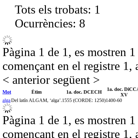
Tots els trobats:
1
Ocurrències:
8
Pàgina 1 de 1, es mostren 1 r
començant en el registre 1, 
< anterior
següent >
1a. doc. DiCC
Mot
Ètim
1a. doc. DCECH
XV
alga
Del latín ALGAM, ‘alga’.
1555 (CORDE: 1250)
1400-60
Pàgina 1 de 1, es mostren 1 r
començant en el registre 1, 