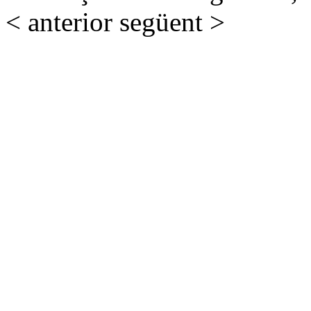
< anterior
següent >