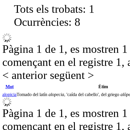
Tots els trobats:
1
Ocurrències:
8
Pàgina 1 de 1, es mostren 1 r
començant en el registre 1, 
< anterior
següent >
Mot
Ètim
alopicia
Tomado del latín
alopecia
, 'caída del cabello', del griego
alōp
Pàgina 1 de 1, es mostren 1 r
començant en el registre 1, 