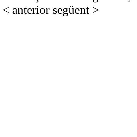
< anterior
següent >