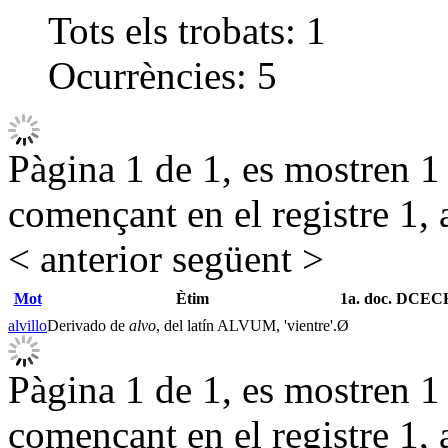
Tots els trobats:
1
Ocurrències:
5
Pàgina 1 de 1, es mostren 1 r
començant en el registre 1, 
< anterior
següent >
Mot
Ètim
1a. doc. DCEC
alvillo
Derivado de
alvo
, del latín ALVUM, 'vientre'.
Ø
Pàgina 1 de 1, es mostren 1 r
començant en el registre 1, 