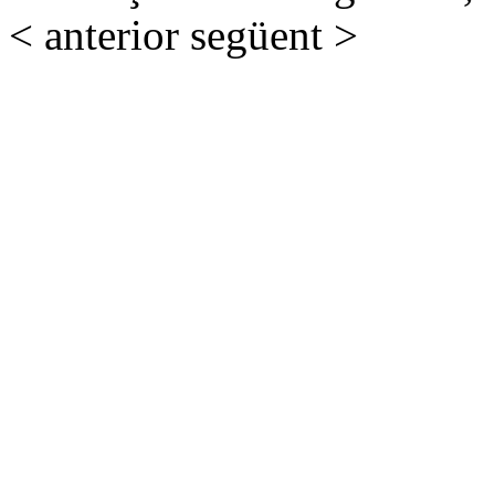
< anterior
següent >