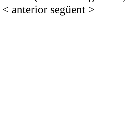
< anterior
següent >