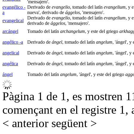
'mensajero'.
evangélico -
Derivado de
evangelio
, tomado del latín
evangelium
, y 
a
nueva', derivado de
ággelos
, 'mensajero'.
Derivado de
evangelio
, tomado del latín
evangelium
, y 
evangelical
derivado de
ággelos
, 'mensajero'.
arcángel
Tomado del latín
archangelum
, y este del griego
arkhag
angélico -a
Derivado de
ángel
, tomado del latín
angelum
, 'ángel', y
angelical
Derivado de
ángel
, tomado del latín
angelum
, 'ángel', y
angélica
Derivado de
ángel
, tomado del latín
angelum
, 'ángel', y
ángel
Tomado del latín
angelum
, 'ángel', y este del griego
agge
Pàgina 1 de 1, es mostren 11
començant en el registre 1, 
< anterior
següent >