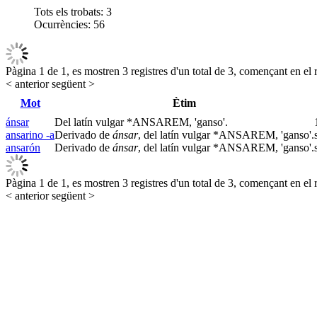
Tots els trobats:
3
Ocurrències:
56
Pàgina 1 de 1, es mostren 3 registres d'un total de 3, començant en el r
< anterior
següent >
Mot
Ètim
ánsar
Del latín vulgar *ANSAREM, 'ganso'.
ansarino -a
Derivado de
ánsar
, del latín vulgar *ANSAREM, 'ganso'.
ansarón
Derivado de
ánsar
, del latín vulgar *ANSAREM, 'ganso'.
Pàgina 1 de 1, es mostren 3 registres d'un total de 3, començant en el r
< anterior
següent >