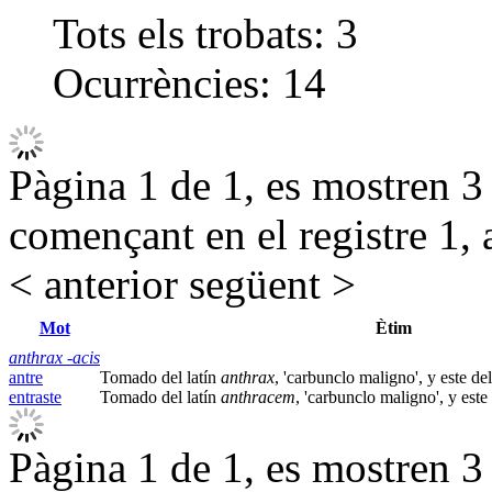
Tots els trobats:
3
Ocurrències:
14
Pàgina 1 de 1, es mostren 3 r
començant en el registre 1, 
< anterior
següent >
Mot
Ètim
anthrax -acis
antre
Tomado del latín
anthrax
, 'carbunclo maligno', y este de
entraste
Tomado del latín
anthracem
, 'carbunclo maligno', y este
Pàgina 1 de 1, es mostren 3 r