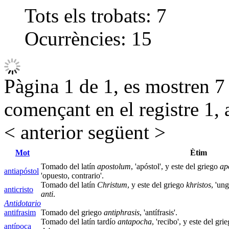
Tots els trobats:
7
Ocurrències:
15
Pàgina 1 de 1, es mostren 7 r
començant en el registre 1, 
< anterior
següent >
Mot
Ètim
Tomado del latín
apostolum
, 'apóstol', y este del griego
ap
antiapóstol
'opuesto, contrario'.
Tomado del latín
Christum
, y este del griego
khristos
, 'un
anticristo
anti
.
Antidotario
antifrasim
Tomado del griego
antiphrasis
, 'antífrasis'
.
Tomado del latín tardío
antapocha
, 'recibo', y este del gri
antípoca