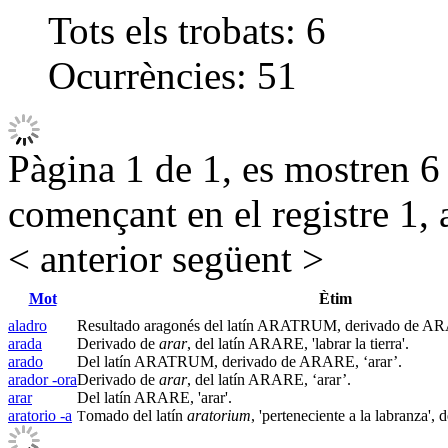
Tots els trobats:
6
Ocurrències:
51
Pàgina 1 de 1, es mostren 6 r
començant en el registre 1, 
< anterior
següent >
Mot
Ètim
aladro
Resultado aragonés del latín ARATRUM, derivado de ARA
arada
Derivado de
arar
, del latín ARARE, 'labrar la tierra'.
arado
Del latín ARATRUM, derivado de ARARE, ‘arar’.
arador -ora
Derivado de
arar
, del latín ARARE, ‘arar’.
arar
Del latín ARARE, 'arar'.
aratorio -a
omado del latín
aratorium
, 'perteneciente a la labranza',
T