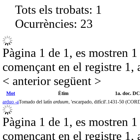
Tots els trobats:
1
Ocurrències:
23
Pàgina 1 de 1, es mostren 1 r
començant en el registre 1, 
< anterior
següent >
Mot
Ètim
1a. doc. 
arduo -a
Tomado del latín
arduum
, 'escarpado, difícil'.
1431-50 (CORD
Pàgina 1 de 1, es mostren 1 r
començant en el registre 1, 