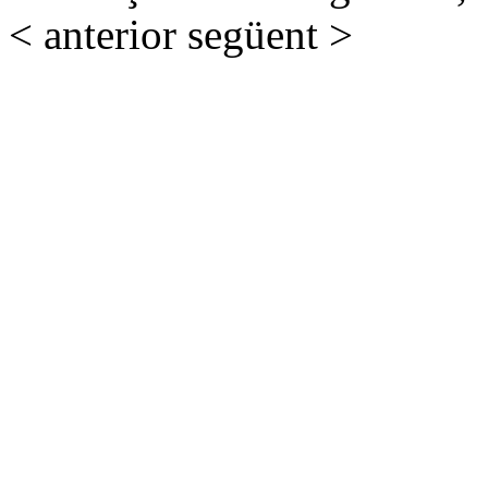
< anterior
següent >