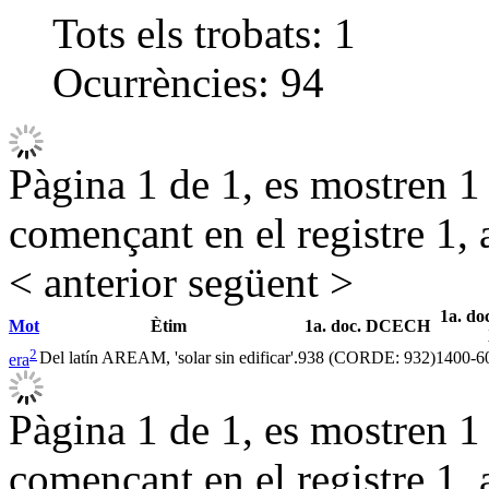
Tots els trobats:
1
Ocurrències:
94
Pàgina 1 de 1, es mostren 1 r
començant en el registre 1, 
< anterior
següent >
1a. do
Mot
Ètim
1a. doc. DCECH
2
Del latín AREAM, 'solar sin edificar'.
938 (CORDE: 932)
1400-6
era
Pàgina 1 de 1, es mostren 1 r
començant en el registre 1, 