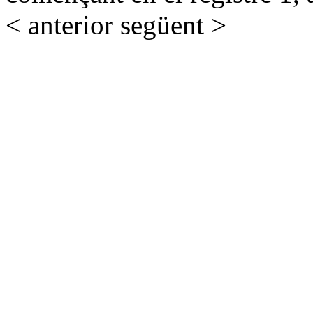
< anterior
següent >