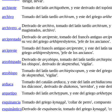
'dirigir, llevar'.
archigote
Tomado del latín
archigothem
, y este derivado del topó
archivo
Tomado del latín tardío
archivum
, y este del griego
arkhe
Derivado de
archivo
, tomado del latín tardío
archivum
, y
archivero -a
magistrados, archivo'.
Derivado de
arcipreste
, tomado del francés antiguo
arcip
arciprestado
su vez del griego
arkhipresbyteros
, 'jefe de los ancianos'.
Tomado del francés antiguo
arciprestre,
y este del latín t
arcipreste
griego
arkhipresbyteros
, 'jefe de los ancianos'.
Derivado de
arçobispo
, tomado del latín tardío
archiepi
arzobispado
los obispos', derivado de
skeptesthai
, 'vigilar'.
Tomado del latín tardío
archiepiscopum
, y este del grieg
arzobispo
de
skeptesthai
, 'vigilar'.
Tomado del catalán
ardiaca
, y este del latín
archidiaconu
ardiaca
los diáconos', derivado de
diakonos
, 'servidor', y este d
arquetipo
Tomado del latín
archetypum
, y este del griego
arkhetyp
esquinancia
Tomado del griego
kynaggē
, 'collar de perro', compuest
esquinántico
Derivado de
esquinancia
, tomado del griego
kynaggē
, '