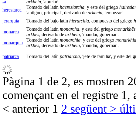
-a
arkhein
, 'apretar'.
Tomado del latín
haeresiarcha
, y este del griego
hairesia
heresiarca
'antiguo, principal', derivado de
arkhein
, 'empezar'.
jerarquía
Tomado del bajo latín
hierarchia
, compuesto del griego
h
Tomado del latín
monarcha
, y este del griego
monarkhēs
monarca
arkhēs
, derivado de
arkhein
, 'mandar, gobernar'.
Tomado del latín
monarchia
, y este del griego
monarkhia
monarquía
arkhēs
, derivado de
arkhein
, 'mandar, gobernar'.
patriarca
Tomado del latín
patriarcha
, 'jefe de familia', y este del 
Pàgina 1 de 2, es mostren 20
començant en el registre 1, 
< anterior
1
2
següent >
últ