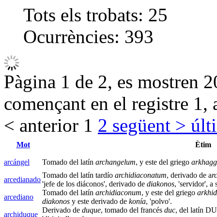
Tots els trobats:
25
Ocurrències:
393
Pàgina 1 de 2, es mostren 20
començant en el registre 1, 
< anterior
1
2
següent >
últ
Mot
Ètim
arcángel
Tomado del latín
archangelum
, y este del griego
arkhagg
Tomado del latín tardío
archidiaconatum
, derivado de a
r
arcedianado
'jefe de los diáconos', derivado de
diakonos
, 'servidor', 
Tomado del latín
archidiaconum
, y este del griego
arkhi
arcediano
diakonos
y este derivado de
konía
, 'polvo'.
Derivado de
duque
, tomado del francés
duc
, del latín 
archiduque