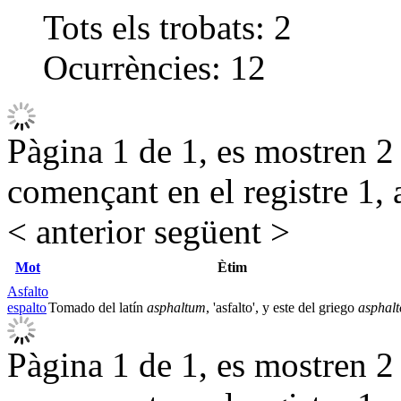
Tots els trobats:
2
Ocurrències:
12
Pàgina 1 de 1, es mostren 2 r
començant en el registre 1, 
< anterior
següent >
Mot
Ètim
Asfalto
espalto
Tomado del latín
asphaltum
, 'asfalto', y este del griego
asphalt
Pàgina 1 de 1, es mostren 2 r