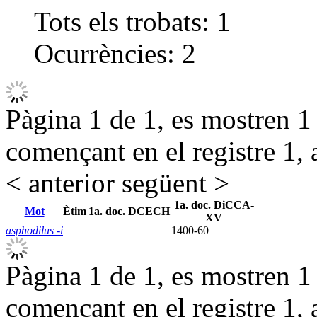
Tots els trobats:
1
Ocurrències:
2
Pàgina 1 de 1, es mostren 1 r
començant en el registre 1, 
< anterior
següent >
1a. doc. DiCCA-
Mot
Ètim
1a. doc. DCECH
XV
asphodilus -i
1400-60
Pàgina 1 de 1, es mostren 1 r
començant en el registre 1, 