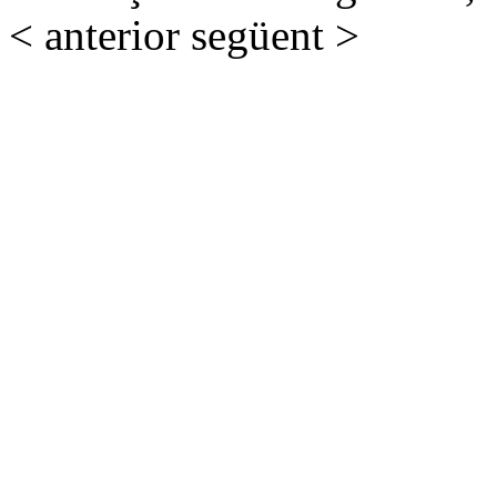
< anterior
següent >