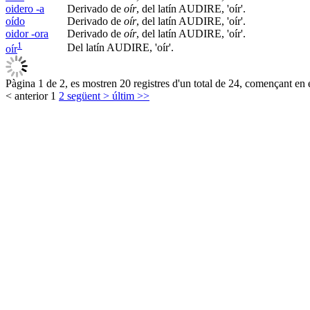
oidero -a
Derivado de
oír
, del latín AUDIRE, 'oír'.
oído
Derivado de
oír
, del latín AUDIRE, 'oír'.
oidor -ora
Derivado de
oír
, del latín AUDIRE, 'oír'.
1
Del latín AUDIRE, 'oír'.
oír
Pàgina 1 de 2, es mostren 20 registres d'un total de 24, començant en e
< anterior
1
2
següent >
últim >>