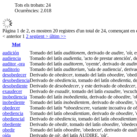
Tots els trobats:
24
Ocurrències:
2.018
Pàgina 1 de 2, es mostren 20 registres d'un total de 24, començant en e
< anterior
1
2
següent >
últim >>
Mot
audición
Tomado del latín
auditionem
, derivado de
audire
, 'oír, 
audiencia
Tomado del latín
audientia
, 'acto de prestar atención', 
auditor -ora
Tomado del latín
auditorem
, 'oyente', derivado de
audir
auditorio
Tomado del latín
auditorium
, 'sala de audiencia', deriv
desobedecer
Derivado de
obedecer
, tomado del latín
oboedire
, 'obe
desobediencia
Derivado de
obediencia
, tomado del latín
obedientia
, d
desobediente
Derivado de
desobedecer
, y este derivado de
obedecer
exaudecer
Derivado de
exaudir
, tomado del latín
exaudire
, 'escuc
inobediencia
Tomado del latín
inobedientia
, derivado de
oboedire
, '
inobediente
Tomado del latín
inobedientem
, derivado de
oboedire
, 
obedecer
Tomado del latín
*oboedescere
, variante incoativa de
o
obediencia
Tomado del latín
obeodientiam
, derivado de
oboedire
, 
obediencial
Derivado de
obediencia,
tomado del latín
obeodientiam
obediente
Derivado de
obedir
, tomado del latín
oboedire
, 'obedec
obedir
Tomado del latín
oboedire
, 'obedecer', derivado de
audi
oída
Derivado de
oír
, del latín AUDIRE, 'oír'.