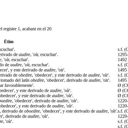
l registre 1, acabant en el 20
Ètim
escuchar'.
s.f. 
derivado de
audire
, 'oír, escuchar'.
1295
e
, 'oír, escuchar'.
1492
ado de
audire
, 'oír, escuchar'.
s.f. 
decer', y este derivado de
audire
, 'oir'.
1495
erivado de
obedire
, 'obedecer', y este derivado de
audire
, 'oír'.
s.f. 
, tomado del latín
obedire
, 'obedecer', derivado de
audire
, 'oir'.
1495
har favorablemente'.
Ø (C
obedecer', y este derivado de
audire
, 'oír'.
Ø (C
'obedecer', y este derivado de
audire
, 'oír'.
Ø (C
boedire
, 'obedecer', derivado de
audire
, 'oír'.
1220
'obedecer', y este derivado de
audire
, 'oír'.
1220
, derivado de
oboedire
, 'obedecer', y este derivado de
audire
, 'oír'.
s.f. 
er', derivado de
audire
, 'oír'.
1220
re
, 'oír'.
s.f. 
s.f. 