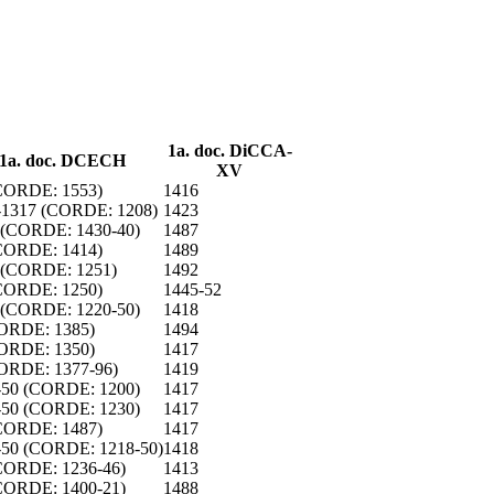
1a. doc. DiCCA-
1a. doc. DCECH
XV
(CORDE: 1553)
1416
-1317 (CORDE: 1208)
1423
 (CORDE: 1430-40)
1487
(CORDE: 1414)
1489
 (CORDE: 1251)
1492
(CORDE: 1250)
1445-52
 (CORDE: 1220-50)
1418
ORDE: 1385)
1494
ORDE: 1350)
1417
ORDE: 1377-96)
1419
-50 (CORDE: 1200)
1417
-50 (CORDE: 1230)
1417
(CORDE: 1487)
1417
-50 (CORDE: 1218-50)
1418
(CORDE: 1236-46)
1413
(CORDE: 1400-21)
1488