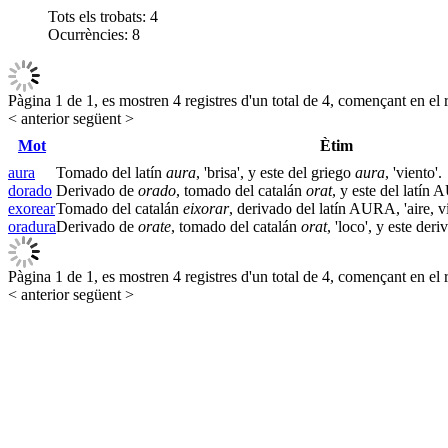
Tots els trobats:
4
Ocurrències:
8
Pàgina 1 de 1, es mostren 4 registres d'un total de 4, començant en el r
< anterior
següent >
Mot
Ètim
aura
Tomado del latín
aura
, 'brisa', y este del griego
aura
, 'viento'.
dorado
Derivado de
orado
, tomado del catalán
orat
, y este del latín 
exorear
Tomado del catalán
eixorar
, derivado del latín AURA, 'aire, vi
oradura
Derivado de
orate
, tomado del catalán
orat
, 'loco', y este der
Pàgina 1 de 1, es mostren 4 registres d'un total de 4, començant en el r
< anterior
següent >