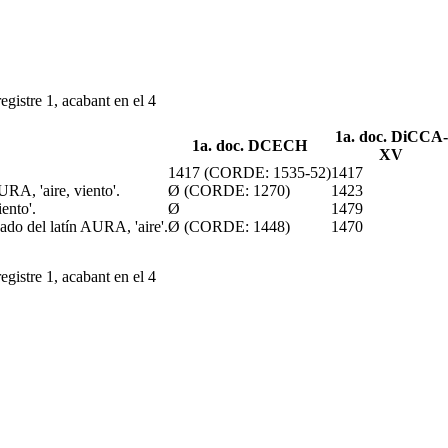
egistre 1, acabant en el 4
1a. doc. DiCCA-
1a. doc. DCECH
XV
1417 (CORDE: 1535-52)
1417
AURA, 'aire, viento'.
Ø (CORDE: 1270)
1423
ento'.
Ø
1479
ivado del latín AURA, 'aire'.
Ø (CORDE: 1448)
1470
egistre 1, acabant en el 4