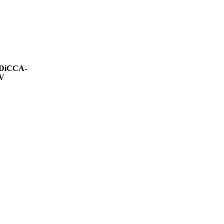
. DiCCA-
V