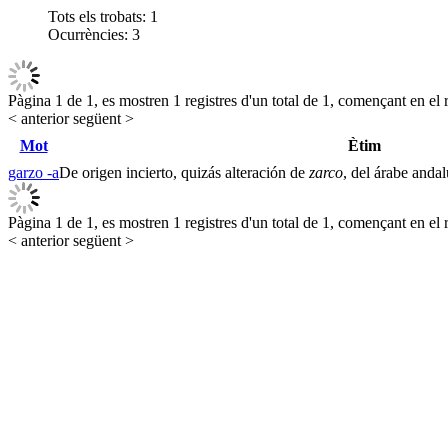
Tots els trobats:
1
Ocurrències:
3
Pàgina 1 de 1, es mostren 1 registres d'un total de 1, començant en el r
< anterior
següent >
Mot
Ètim
garzo -a
De origen incierto, quizás alteración de
zarco
, del árabe anda
Pàgina 1 de 1, es mostren 1 registres d'un total de 1, començant en el r
< anterior
següent >