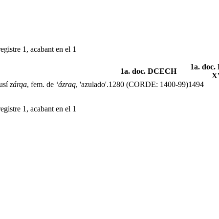
egistre 1, acabant en el 1
1a. doc
1a. doc. DCECH
X
lusí
zárqa
, fem. de
‘ázraq
, 'azulado'.
1280 (CORDE: 1400-99)
1494
egistre 1, acabant en el 1