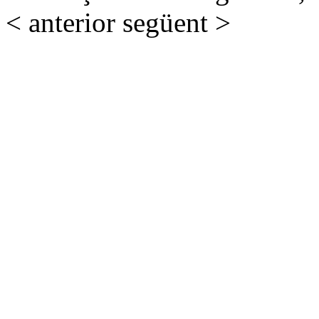
< anterior
següent >