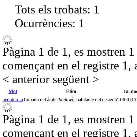
Tots els trobats:
1
Ocurrències:
1
Pàgina 1 de 1, es mostren 1 r
començant en el registre 1, 
< anterior
següent >
Mot
Ètim
1a. d
beduino -a
Tomado del árabe
badawî
, 'habitante del desierto'.
1300 (C
Pàgina 1 de 1, es mostren 1 r
començant en el registre 1, 