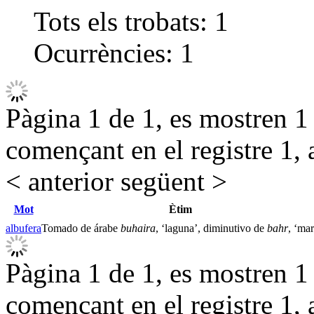
Tots els trobats:
1
Ocurrències:
1
Pàgina 1 de 1, es mostren 1 r
començant en el registre 1, 
< anterior
següent >
Mot
Ètim
albufera
Tomado de árabe
buhaira
, ‘laguna’, diminutivo de
bahr
, ‘mar
Pàgina 1 de 1, es mostren 1 r
començant en el registre 1, 