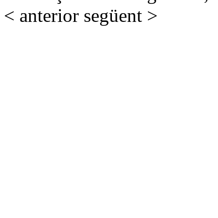
< anterior
següent >