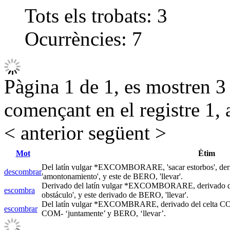
Tots els trobats:
3
Ocurrències:
7
Pàgina 1 de 1, es mostren 3 r
començant en el registre 1, 
< anterior
següent >
Mot
Ètim
Del latín vulgar *EXCOMBORARE, 'sacar estorbos', d
descombrar
'amontonamiento', y este de BERO, 'llevar'.
Derivado del latín vulgar *EXCOMBORARE, derivado 
escombra
obstáculo', y este derivado de BERO, 'llevar'.
Del latín vulgar *EXCOMBRARE, derivado del celta C
escombrar
COM- ‘juntamente’ y BERO, ‘llevar’.