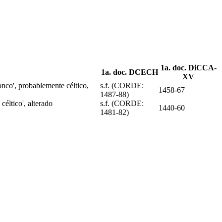
1a. doc. DiCCA-
1a. doc. DCECH
XV
ronco', probablemente céltico,
s.f. (CORDE:
1458-67
1487-88)
céltico', alterado
s.f. (CORDE:
1440-60
1481-82)