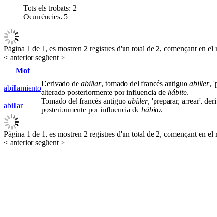
Tots els trobats:
2
Ocurrències:
5
Pàgina 1 de 1, es mostren 2 registres d'un total de 2, començant en el r
< anterior
següent >
Mot
Derivado de
abillar
, tomado del francés antiguo
abiller
, 
abillamiento
alterado posteriormente por influencia de
hábito
.
Tomado del francés antiguo
abiller
, 'preparar, arrear', de
abillar
posteriormente por influencia de
hábito
.
Pàgina 1 de 1, es mostren 2 registres d'un total de 2, començant en el r
< anterior
següent >