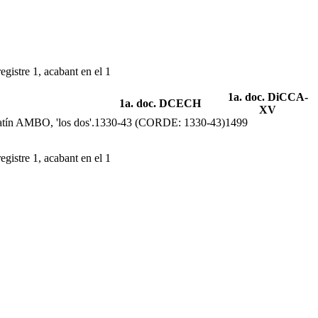
egistre 1, acabant en el 1
1a. doc. DiCCA-
1a. doc. DCECH
XV
atín AMBO, 'los dos'.
1330-43 (CORDE: 1330-43)
1499
egistre 1, acabant en el 1