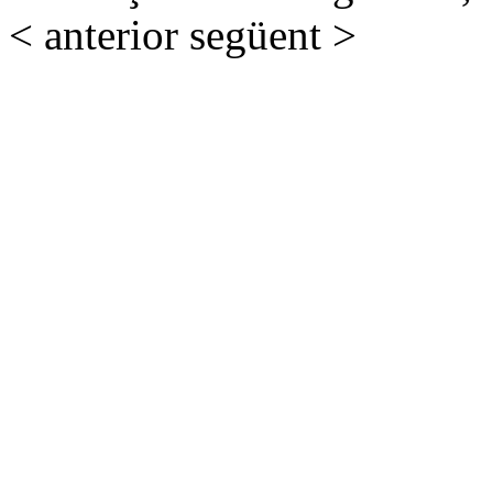
< anterior
següent >